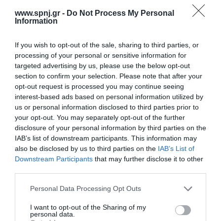
βιβλιογραφίας σχετικά με την παροχή πληροφόρησης
www.spnj.gr -
Do Not Process My Personal
νοσηλευομένων ασθενών. Υλικό και μέθοδος: Η μεθοδολογία
Information
περιελάμβανε
If you wish to opt-out of the sale, sharing to third parties, or
Αρχική
processing of your personal or sensitive information for
targeted advertising by us, please use the below opt-out
Καλωσόρισμα
section to confirm your selection. Please note that after your
Συντακτική Επιτροπή
opt-out request is processed you may continue seeing
interest-based ads based on personal information utilized by
Οδηγίες για συγγραφείς
us or personal information disclosed to third parties prior to
your opt-out. You may separately opt-out of the further
Εθνική Αναγνώριση
disclosure of your personal information by third parties on the
IAB’s list of downstream participants. This information may
Τόμοι/Τεύχη
also be disclosed by us to third parties on the
IAB’s List of
Συγγραφείς
Downstream Participants
that may further disclose it to other
third parties.
Ευρετήριο όρων
Personal Data Processing Opt Outs
Νέα
I want to opt-out of the Sharing of my
Σύνδεσμοι
personal data.