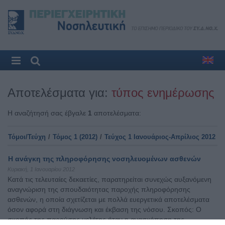
Αποτελέσματα για:
τύπος ενημέρωσης
Η αναζήτησή σας έβγαλε
1
αποτελέσματα:
Τόμοι/Τεύχη
/
Τόμος 1 (2012)
/
Τεύχος 1 Ιανουάριος-Απρίλιος 2012
H ανάγκη της πληροφόρησης νοσηλευομένων ασθενών
Κυριακή, 1 Ιανουαρίου 2012
Kατά τις τελευταίες δεκαετίες, παρατηρείται συνεχώς αυξανόμενη
αναγνώριση της σπουδαιότητας παροχής πληροφόρησης
ασθενών, η οποία σχετίζεται με πολλά ευεργετικά αποτελέσματα
όσον αφορά στη διάγνωση και έκβαση της νόσου. Σκοπός: Ο
σκοπός της παρούσης μελέτης ήταν η ανασκόπηση της