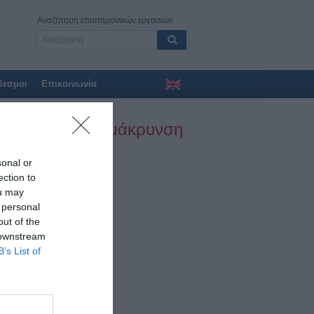
Αναζήτηση επιστημονικών εργασιών
δεσμοι
Επικοινωνία
 Ενζυματική απομάκρυνση
sonal or
ection to
ou may
 personal
out of the
 downstream
B’s List of