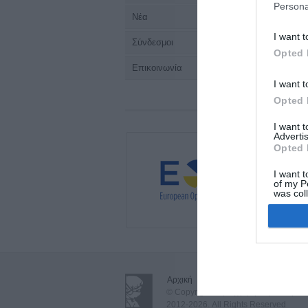
Persona
Νέα
I want t
Σύνδεσμοι
Opted 
Επικοινωνία
I want t
Opted 
I want 
Advertis
Opted 
I want t
of my P
was col
Opted 
Αρχική
•
Όροι Χρήσης - Δήλωση Απ
© Copyright Περιεγχειρητική Νοσηλευτ
2012-2026. All Rights Reserved