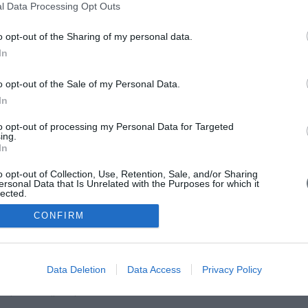
l Data Processing Opt Outs
o opt-out of the Sharing of my personal data.
In
o opt-out of the Sale of my Personal Data.
In
to opt-out of processing my Personal Data for Targeted
ing.
In
o opt-out of Collection, Use, Retention, Sale, and/or Sharing
ersonal Data that Is Unrelated with the Purposes for which it
lected.
Out
CONFIRM
Data Deletion
Data Access
Privacy Policy
ορρήτου
•
Επικοινωνία
ική - Το Επίσημο Περιοδικό του ΣΥ.Δ.ΝΟ.Χ.