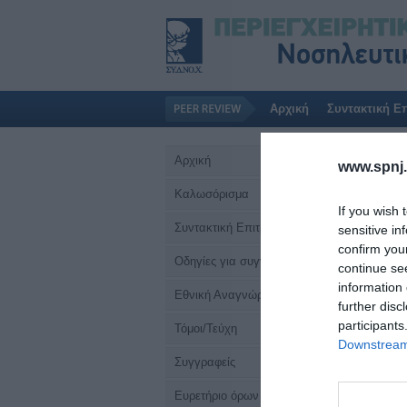
Αρχική
Συντακτική Ε
Αρχική
www.spnj.
Καλωσόρισμα
If you wish 
Συντακτική Επιτροπή
sensitive in
confirm you
Οδηγίες για συγγραφείς
continue se
information 
Εθνική Αναγνώριση
further disc
participants
Τόμοι/Τεύχη
Downstream 
Συγγραφείς
Ευρετήριο όρων