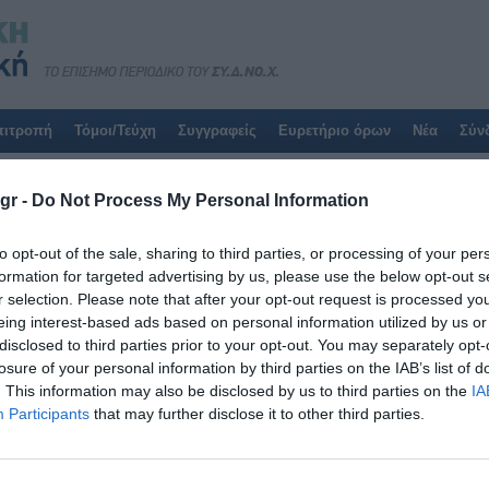
πιτροπή
Τόμοι/Τεύχη
Συγγραφείς
Ευρετήριο όρων
Νέα
Σύν
Αποτελέσματα για:
Λέξεις κλειδιά
gr -
Do Not Process My Personal Information
των ιστικών νεκρώσεων
to opt-out of the sale, sharing to third parties, or processing of your per
formation for targeted advertising by us, please use the below opt-out s
Η αναζήτησή σας δεν έβγαλε αποτελέσματα.
r selection. Please note that after your opt-out request is processed y
eing interest-based ads based on personal information utilized by us or
disclosed to third parties prior to your opt-out. You may separately opt-
losure of your personal information by third parties on the IAB’s list of
. This information may also be disclosed by us to third parties on the
IA
Participants
that may further disclose it to other third parties.