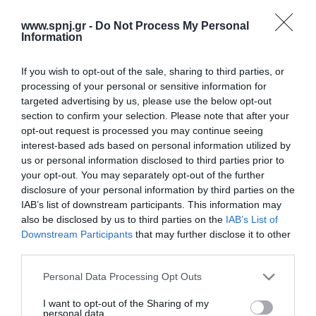
νέων περιπτώσεων καρκίνου στις γυναίκες. Ο χορός σε γυναίκες
με καρκίνο του μαστού συσχετίζεται με οφέλη για την σωματική και
www.spnj.gr -
Do Not Process My Personal
ψυχική υγεία.Σκοπός της παρούσας ανασκόπησης ήταν η
Information
διερεύνηση
If you wish to opt-out of the sale, sharing to third parties, or
Αρχική
processing of your personal or sensitive information for
targeted advertising by us, please use the below opt-out
Καλωσόρισμα
section to confirm your selection. Please note that after your
opt-out request is processed you may continue seeing
Συντακτική Επιτροπή
interest-based ads based on personal information utilized by
us or personal information disclosed to third parties prior to
Οδηγίες για συγγραφείς
your opt-out. You may separately opt-out of the further
Εθνική Αναγνώριση
disclosure of your personal information by third parties on the
IAB’s list of downstream participants. This information may
Τόμοι/Τεύχη
also be disclosed by us to third parties on the
IAB’s List of
Downstream Participants
that may further disclose it to other
Συγγραφείς
third parties.
Ευρετήριο όρων
Personal Data Processing Opt Outs
Νέα
I want to opt-out of the Sharing of my
personal data.