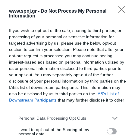
ελκών. Το υλικό κατασκευής τους, καθορίζει σε σημαν­­τικό βαθμό
την απορροφητική τους ικανότητα ενώ οι διαφορές στην
www.spnj.gr -
Do Not Process My Personal
κατασκευή τους, προσδίδει στα επιθέματα τα ιδιαίτερα
Information
χαρακτηριστικά που σχετίζονται με την διαπερατότητα,
If you wish to opt-out of the sale, sharing to third parties, or
Αρχική
processing of your personal or sensitive information for
targeted advertising by us, please use the below opt-out
Καλωσόρισμα
section to confirm your selection. Please note that after your
opt-out request is processed you may continue seeing
Συντακτική Επιτροπή
interest-based ads based on personal information utilized by
us or personal information disclosed to third parties prior to
Οδηγίες για συγγραφείς
your opt-out. You may separately opt-out of the further
Εθνική Αναγνώριση
disclosure of your personal information by third parties on the
IAB’s list of downstream participants. This information may
Τόμοι/Τεύχη
also be disclosed by us to third parties on the
IAB’s List of
Downstream Participants
that may further disclose it to other
Συγγραφείς
third parties.
Ευρετήριο όρων
Personal Data Processing Opt Outs
Νέα
I want to opt-out of the Sharing of my
personal data.