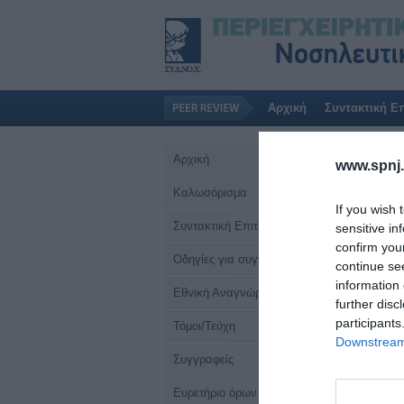
Αρχική
Συντακτική Ε
Αρχική
www.spnj.
Καλωσόρισμα
If you wish 
Συντακτική Επιτροπή
sensitive in
confirm you
Οδηγίες για συγγραφείς
continue se
information 
Εθνική Αναγνώριση
further disc
participants
Τόμοι/Τεύχη
Downstream 
Συγγραφείς
Ευρετήριο όρων