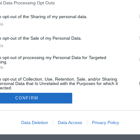
l Data Processing Opt Outs
o opt-out of the Sharing of my personal data.
In
o opt-out of the Sale of my Personal Data.
In
to opt-out of processing my Personal Data for Targeted
ing.
In
o opt-out of Collection, Use, Retention, Sale, and/or Sharing
ersonal Data that Is Unrelated with the Purposes for which it
lected.
Out
CONFIRM
Data Deletion
Data Access
Privacy Policy
ορρήτου
•
Επικοινωνία
ική - Το Επίσημο Περιοδικό του ΣΥ.Δ.ΝΟ.Χ.