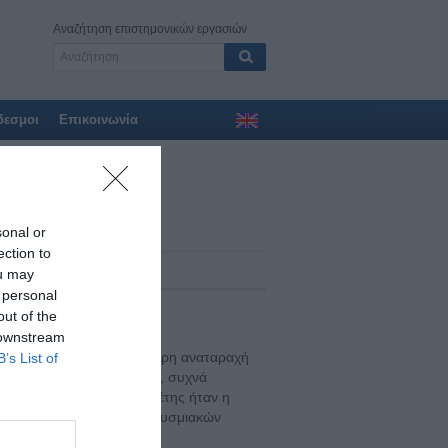
Αναζήτηση επιστημονικών εργασιών
δεσμοι
Επικοινωνία
όσος
sonal or
ection to
ος 2022
ou may
 personal
out of the
 downstream
 προκαλώντας μία γενικότερη αναταραχή
B’s List of
πως η πανδημία Covid-19, συχνά
κοπός της παρούσας μελέτης ήταν η
ικές αντιδράσεις των πληθυσμιακών