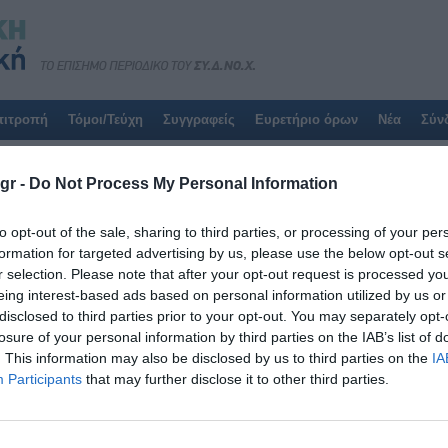
πιτροπή
Τόμοι/Τεύχη
Συγγραφείς
Ευρετήριο όρων
Νέα
Σύν
Αποτελέσματα για:
μολυσματική ν
gr -
Do Not Process My Personal Information
Η αναζήτησή σας έβγαλε
1
αποτελέσματα:
to opt-out of the sale, sharing to third parties, or processing of your per
formation for targeted advertising by us, please use the below opt-out s
Τόμοι/Τεύχη
/
Τόμος 11 (2022)
/
Τεύχος 1 Ιανουάριος-Μάρτι
r selection. Please note that after your opt-out request is processed y
eing interest-based ads based on personal information utilized by us or
ΨΥΧΙΚΗ ΥΓΕΙΑ ΚΑΙ ΠΑΝΔΗΜΙΕΣ
disclosed to third parties prior to your opt-out. You may separately opt-
losure of your personal information by third parties on the IAB’s list of
Παρασκευή, 1 Ιανουαρίου 2021
Εισαγωγή: Οι επιδημίες μεταδίδονται ταχύτατα παγκόσμια,
. This information may also be disclosed by us to third parties on the
IA
διεθνώς. Η εμφάνιση μολυσματικών ιογενών νοσημάτων, ό
Participants
that may further disclose it to other third parties.
επηρεάζουν τη ψυχική υγεία των πληθυσμιακών ομάδων. Σ
ανασκόπηση της βιβλιογραφίας, αναφορικά με τις ψυχολογ
ομάδων, κατά τη διάρκεια πανδημιών. Μεθοδολογία: