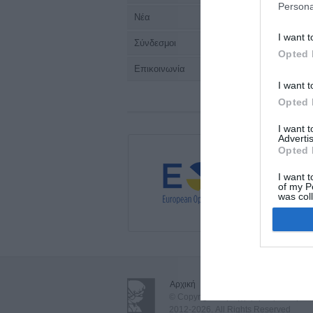
Persona
Νέα
I want t
Σύνδεσμοι
Opted 
Επικοινωνία
I want t
Opted 
I want 
Advertis
Opted 
I want t
of my P
was col
Opted 
Αρχική
•
Όροι Χρήσης - Δήλωση Απ
© Copyright Περιεγχειρητική Νοσηλευτ
2012-2026. All Rights Reserved