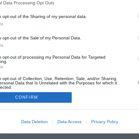
l Data Processing Opt Outs
o opt-out of the Sharing of my personal data.
In
o opt-out of the Sale of my Personal Data.
In
to opt-out of processing my Personal Data for Targeted
ing.
In
o opt-out of Collection, Use, Retention, Sale, and/or Sharing
ersonal Data that Is Unrelated with the Purposes for which it
lected.
Out
CONFIRM
Data Deletion
Data Access
Privacy Policy
ορρήτου
•
Επικοινωνία
ική - Το Επίσημο Περιοδικό του ΣΥ.Δ.ΝΟ.Χ.