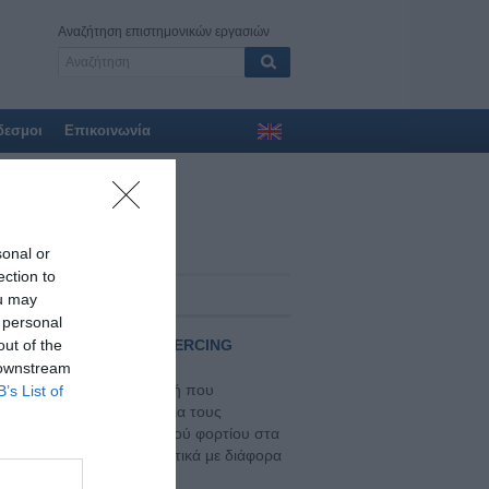
Αναζήτηση επιστημονικών εργασιών
δεσμοι
Επικοινωνία
sonal or
ection to
ριος 2020 υπό δημοσίευση
ou may
 personal
Η ΜΕ ΤΗΝ ΕΦΑΡΜΟΓΗ PIERCING
out of the
 downstream
, αναφορικά με την υγιεινή που
B’s List of
ηροφόρηση των χρηστών για τους
ική μέτρηση του μικροβιακού φορτίου στα
ου επιπέδου γνώσεων, σχετικά με διάφορα