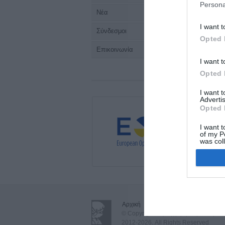
Persona
Νέα
I want t
Σύνδεσμοι
Opted 
Επικοινωνία
I want t
Opted 
I want 
Advertis
Opted 
I want t
of my P
was col
Opted 
Αρχική
•
Όροι Χρήσης - Δήλωση Απ
© Copyright Περιεγχειρητική Νοσηλευτ
2012-2026. All Rights Reserved