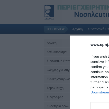
Αρχική
Συντακτική Ε
Αρχική
www.spnj.
Καλωσόρισμα
If you wish 
Συντακτική Επιτροπή
sensitive in
confirm you
Οδηγίες για συγγραφείς
continue se
information 
Εθνική Αναγνώριση
further disc
participants
Τόμοι/Τεύχη
Downstream 
Συγγραφείς
Ευρετήριο όρων