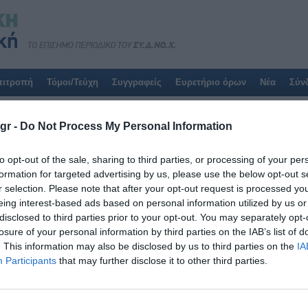
πιτροπή
Τόμοι/Τεύχη
Συγγραφείς
Ευρετήριο όρων
Νέα
Σύν
Αποτελέσματα για:
Piercing
gr -
Do Not Process My Personal Information
Η αναζήτησή σας έβγαλε
1
αποτελέσματα:
to opt-out of the sale, sharing to third parties, or processing of your per
formation for targeted advertising by us, please use the below opt-out s
Τόμοι/Τεύχη
/
Τόμος 9 (2020)
/
Τεύχος 3 Ιούλιος - Σεπτέμβ
r selection. Please note that after your opt-out request is processed y
eing interest-based ads based on personal information utilized by us or
ΔΙΕΡΕΥΝΗΣΗ ΑΝΘΥΓΙΕΙΝΩΝ ΣΥΜΠΕΡΙΦΟΡΩΝ ΣΕ ΣΧΕΣ
disclosed to third parties prior to your opt-out. You may separately opt-
losure of your personal information by third parties on the IAB’s list of
Τετάρτη, 1 Ιουλίου 2020
Εισαγωγή: Η εφαρμογή του piercing θέτει προβληματισμούς
. This information may also be disclosed by us to third parties on the
IA
εφαρμόζεται στα διάφορα σημεία του σώματος και την πλ
Participants
that may further disclose it to other third parties.
κινδύνους που ενέχει για την υγεία τους. Σκοπός: Η ποσοτ
σημεία εφαρμογής του piercing, καθώς και η διερεύνηση τ
ζητήματα που αφορούν το piercing, μεταξύ