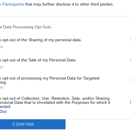
κατανάλωση αλκοολούχων ποτών πριν από την εφαρμογή το
Participants
that may further disclose it to other third parties.
στατιστικά σημαντική συσχέτιση (p= 0,007), μεταξύ του σημ
μεταξύ των ενεργειών που πρέπει να γίνουν στο δέρμα πριν 
την ικανότητα μετάδοσης της Ηπατίτιδας C (p= 0.021). Σ
ερωτηθέντων δεν κατέχουν γνώσεις, αναφορικά με τα προβ
l Data Processing Opt Outs
υγεία τους, καθώς και με τα ενδεδειγμένα μέτρα πρόληψης
o opt-out of the Sharing of my personal data.
Πλήρες κείμενο PDF
In
o opt-out of the Sale of my Personal Data.
In
to opt-out of processing my Personal Data for Targeted
ing.
In
o opt-out of Collection, Use, Retention, Sale, and/or Sharing
ersonal Data that Is Unrelated with the Purposes for which it
lected.
Out
CONFIRM
 first