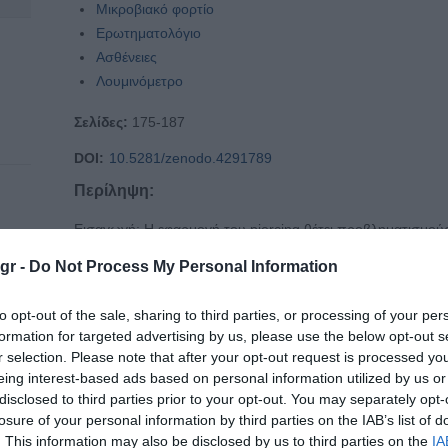
Μικροβιακό φορτίο
Ερωτηματολόγιο
Ασθένειες
Λουμινόμετρο
Σελίδες:
175-187
DOI:
10.5281/zenodo.4291789
Περίληψη:
Εισαγωγή: Η εφαρμογή του piercing θέτει προβληματισμούς
εφαρμόζεται στα διάφορα σημεία του σώματος και την πλ
gr -
Do Not Process My Personal Information
κινδύνους που ενέχει για την υγεία τους. Σκοπός: Η ποσοτ
σημεία εφαρμογής του piercing, καθώς και η διερεύνηση τ
ζητήματα που αφορούν το piercing, μεταξύ της ακαδημαϊκή
to opt-out of the sale, sharing to third parties, or processing of your per
Αττικής. Υλικό και Μέθοδος: Η έρευνα πραγματοποιήθηκε σ
formation for targeted advertising by us, please use the below opt-out s
Δυτικής Αττικής, με τη χρήση ερωτηματολογίου 40 ερωτήσε
r selection. Please note that after your opt-out request is processed y
piercing. Διενεργήθηκε επίσης, ποσοτική μέτρηση του μικρ
eing interest-based ads based on personal information utilized by us or
με την χρήση λουμινόμετρου. Αποτελέσματα: Τα αποτελέσμα
disclosed to third parties prior to your opt-out. You may separately opt-
σημαντική συσχέτιση (p= 0,049), μεταξύ του τρόπου επιλογ
losure of your personal information by third parties on the IAB’s list of
αιμορραγίας στο σημείο της γλώσσας, όπως επίσης και μετα
. This information may also be disclosed by us to third parties on the
IA