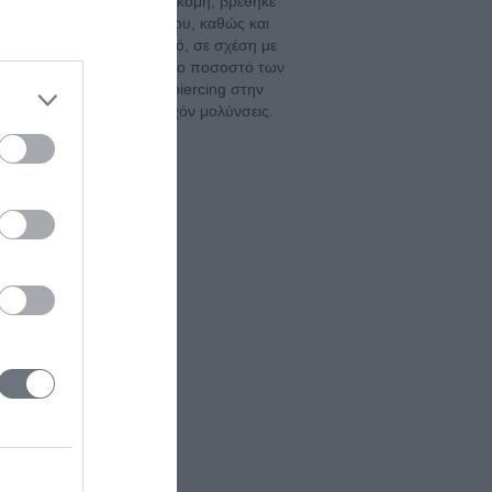
υ piercing (p= 0,009). Ακόμη, βρέθηκε
είου piercing και του φύλου, καθώς και
το piercing από τον ειδικό, σε σχέση με
υμπεράσματα: Το μεγαλύτερο ποσοστό των
λήματα που προκαλεί το piercing στην
 ώστε να αποφευχθούν τυχόν μολύνσεις.