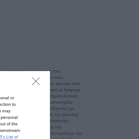
, αναφορικά με την υγιεινή που
ηροφόρηση των χρηστών για τους
ική μέτρηση του μικροβιακού φορτίου στα
ου επιπέδου γνώσεων, σχετικά με διάφορα
ς κοινότητας του Πανεπιστημίου Δυτικής
sonal or
τις εγκαταστάσεις του Πανεπιστημίου
ection to
ων σε διερχόμενους συμμετέχοντες με
ou may
οβιακού φορτίου στο σημείο του piercing
 personal
τα της έρευνας, έδειξαν στατιστικά
out of the
ής του κέντρου piercing και της
 downstream
ξύ του σημείου piercing, σε σχέση με την
B’s List of