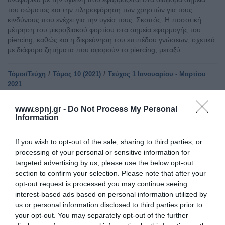
του σώματος και την πληροφόρηση των χρηστών για τους
κινδύνους που ενέχει για την υγεία τους. Σκοπός: Η ποσοτική
μέτρηση του μικροβιακού φορτίου στα σημεία εφαρμογής του
piercing, καθώς και η διερεύνηση του επιπέδου γνώσεων, σχετικά
με διάφορα ζητήματα που αφορούν το piercing, μεταξύ
Τόμοι/Τεύχη
/
Τόμος 10 (2021)
/
Tεύχος 1 Ιανουαρίου - Μαρτίου
2021
ΥΠΟΚΕΙΜΕΝΙΚΗ ΑΞΙΟΛΟΓΗΣΗ ΤΩΝ ΕΠΙΠΤΩΣΕΩΝ ΤΗΣ
www.spnj.gr -
Do Not Process My Personal
ΑΚΤΙΝΟΒΟΛΙΑΣ ΣΤΗΝ ΥΓΕΙΑ ΤΩΝ ΧΕΙΡΙΣΤΩΝ ΙΑΤΡΙΚΩΝ
Information
ΣΥΣΚΕΥΩΝ ΚΑΙ ΤΩΝ ΕΡΓΑΖΟΜΕΝΩΝ ΣΤΗ ΣΥΛΛΟΓΗ
ΡΑΔΙΕΝΕΡΓΩΝ ΑΠΟΒΛΗΤΩΝ
If you wish to opt-out of the sale, sharing to third parties, or
Παρασκευή, 1 Ιανουαρίου 2021
processing of your personal or sensitive information for
Εισαγωγή: Οι επαγγελματίες υγείας, αντιμετωπίζουν διάφορους
targeted advertising by us, please use the below opt-out
επαγγελματικούς κινδύνους, συμπεριλαμβανομένης της ιονίζουσας
section to confirm your selection. Please note that after your
ακτινοβολίας, κατά τη διάρκεια ορισμένων εξετάσεων, η οποία
opt-out request is processed you may continue seeing
μπορεί να οδηγήσει σε σοβαρές επιπτώσεις στην υγεία. Σκοπός:
interest-based ads based on personal information utilized by
Η παρούσα έρευνα εκτιμά τις επιπτώσεις της έκθεσης σε
us or personal information disclosed to third parties prior to
ακτινοβολία, στην υγεία των χειριστών ιατρικών συσκευών και των
your opt-out. You may separately opt-out of the further
εργαζομένων στη συλλογή ραδιενεργών αποβλήτων,