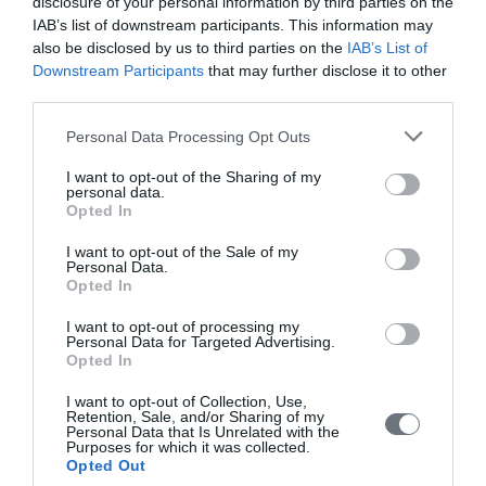
disclosure of your personal information by third parties on the
IAB’s list of downstream participants. This information may
Αρχική
also be disclosed by us to third parties on the
IAB’s List of
Downstream Participants
that may further disclose it to other
Καλωσόρισμα
third parties.
Συντακτική Επιτροπή
Personal Data Processing Opt Outs
Οδηγίες για συγγραφείς
I want to opt-out of the Sharing of my
personal data.
Εθνική Αναγνώριση
Opted In
Τόμοι/Τεύχη
I want to opt-out of the Sale of my
Personal Data.
Συγγραφείς
Opted In
Ευρετήριο όρων
I want to opt-out of processing my
Personal Data for Targeted Advertising.
Νέα
Opted In
Σύνδεσμοι
I want to opt-out of Collection, Use,
Retention, Sale, and/or Sharing of my
Personal Data that Is Unrelated with the
Επικοινωνία
Purposes for which it was collected.
Opted Out