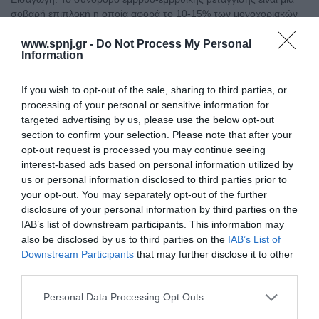
σοβαρή επιπλοκή η οποία αφορά το 10-15% των μονοχοριακών
διαμνιαονικών δίδυμων κυήσεων. Το σύνδρομο είναι αποτέλεσμα
μιας προοδευτικά εμφανιζόμενης και χρόνιας ανισορροπίας της
www.spnj.gr -
Do Not Process My Personal
Information
επικοινωνίας των πλακουντιακών αναστομώσεων, με αποτέλεσμα
την ανισότιμη ανταλλαγή αίματος μεταξύ των εμβρύων, δηλαδή τη
«μετάγγιση» αίματος από το έμβρυο-δότη προς
If you wish to opt-out of the sale, sharing to third parties, or
processing of your personal or sensitive information for
Αρχική
targeted advertising by us, please use the below opt-out
section to confirm your selection. Please note that after your
Καλωσόρισμα
opt-out request is processed you may continue seeing
interest-based ads based on personal information utilized by
Συντακτική Επιτροπή
us or personal information disclosed to third parties prior to
your opt-out. You may separately opt-out of the further
Οδηγίες για συγγραφείς
disclosure of your personal information by third parties on the
Εθνική Αναγνώριση
IAB’s list of downstream participants. This information may
also be disclosed by us to third parties on the
IAB’s List of
Τόμοι/Τεύχη
Downstream Participants
that may further disclose it to other
third parties.
Συγγραφείς
Personal Data Processing Opt Outs
Ευρετήριο όρων