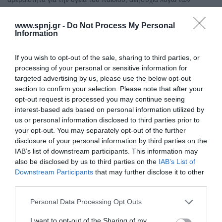
συνθηκών νοσηλείας ή άλλων προβλημάτων πρακτικής και
οικονομικής φύσης τα οποία προκαλούν συναισθηματικές
www.spnj.gr -
Do Not Process My Personal
επιπτώσεις, όπως άγχος. Σκοπός: Η διερεύνηση των επιπέδων
Information
του παροδικού και μόνιμου άγχους που βιώνουν οι γονείς
νοσηλευόμενων
If you wish to opt-out of the sale, sharing to third parties, or
processing of your personal or sensitive information for
Αρχική
targeted advertising by us, please use the below opt-out
section to confirm your selection. Please note that after your
Καλωσόρισμα
opt-out request is processed you may continue seeing
Συντακτική Επιτροπή
interest-based ads based on personal information utilized by
us or personal information disclosed to third parties prior to
Οδηγίες για συγγραφείς
your opt-out. You may separately opt-out of the further
disclosure of your personal information by third parties on the
Εθνική Αναγνώριση
IAB’s list of downstream participants. This information may
also be disclosed by us to third parties on the
IAB’s List of
Τόμοι/Τεύχη
Downstream Participants
that may further disclose it to other
third parties.
Συγγραφείς
Ευρετήριο όρων
Personal Data Processing Opt Outs
Νέα
I want to opt-out of the Sharing of my