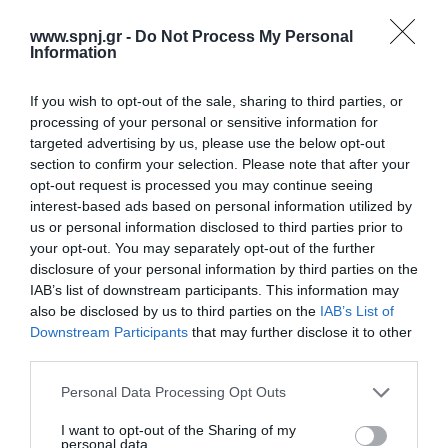
Καθώς έχει εξελιχθεί κατά πολύ τον τελευταίο αιώνα, επιφέροντας
σημαντικές αλλαγές στον τρόπο με τον οποίο, αντιμετωπίζονται οι
www.spnj.gr -
Do Not Process My Personal
ασθένειες και προσφέροντας όπως διαφαίνεται σημαντικά οφέλη
Information
στο σύστημα υγείας και στους
If you wish to opt-out of the sale, sharing to third parties, or
Αρχική
processing of your personal or sensitive information for
targeted advertising by us, please use the below opt-out
Καλωσόρισμα
section to confirm your selection. Please note that after your
opt-out request is processed you may continue seeing
Συντακτική Επιτροπή
interest-based ads based on personal information utilized by
us or personal information disclosed to third parties prior to
Οδηγίες για συγγραφείς
your opt-out. You may separately opt-out of the further
Εθνική Αναγνώριση
disclosure of your personal information by third parties on the
IAB’s list of downstream participants. This information may
Τόμοι/Τεύχη
also be disclosed by us to third parties on the
IAB’s List of
Downstream Participants
that may further disclose it to other
Συγγραφείς
third parties.
Ευρετήριο όρων
Personal Data Processing Opt Outs
Νέα
I want to opt-out of the Sharing of my
personal data.