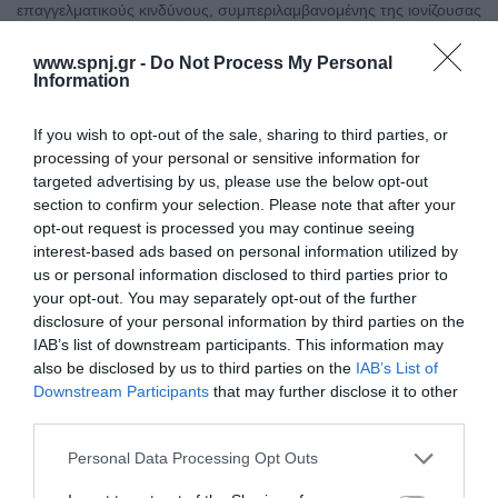
επαγγελματικούς κινδύνους, συμπεριλαμβανομένης της ιονίζουσας
ακτινοβολίας, κατά τη διάρκεια ορισμένων εξετάσεων, η οποία
μπορεί να οδηγήσει σε σοβαρές επιπτώσεις στην υγεία. Σκοπός:
www.spnj.gr -
Do Not Process My Personal
Η παρούσα έρευνα εκτιμά τις επιπτώσεις της έκθεσης σε
Information
ακτινοβολία, στην υγεία των χειριστών ιατρικών συσκευών και των
εργαζομένων στη συλλογή ραδιενεργών αποβλήτων,
If you wish to opt-out of the sale, sharing to third parties, or
processing of your personal or sensitive information for
Αρχική
targeted advertising by us, please use the below opt-out
section to confirm your selection. Please note that after your
Καλωσόρισμα
opt-out request is processed you may continue seeing
interest-based ads based on personal information utilized by
Συντακτική Επιτροπή
us or personal information disclosed to third parties prior to
Οδηγίες για συγγραφείς
your opt-out. You may separately opt-out of the further
disclosure of your personal information by third parties on the
Εθνική Αναγνώριση
IAB’s list of downstream participants. This information may
also be disclosed by us to third parties on the
IAB’s List of
Τόμοι/Τεύχη
Downstream Participants
that may further disclose it to other
third parties.
Συγγραφείς
Personal Data Processing Opt Outs
Ευρετήριο όρων