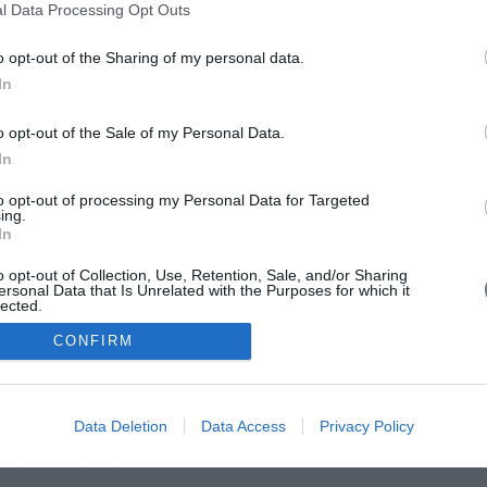
l Data Processing Opt Outs
επιπτώσεις της έκθεσης σε ακτινοβολία, στην υγεία των χε
εργαζομένων στη συλλογή ραδιενεργών αποβλήτων,
o opt-out of the Sharing of my personal data.
In
o opt-out of the Sale of my Personal Data.
In
to opt-out of processing my Personal Data for Targeted
ing.
In
o opt-out of Collection, Use, Retention, Sale, and/or Sharing
ersonal Data that Is Unrelated with the Purposes for which it
lected.
Out
CONFIRM
Data Deletion
Data Access
Privacy Policy
ορρήτου
•
Επικοινωνία
ική - Το Επίσημο Περιοδικό του ΣΥ.Δ.ΝΟ.Χ.