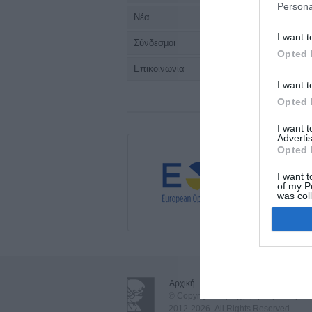
Persona
Νέα
I want t
Σύνδεσμοι
Opted 
Επικοινωνία
I want t
Opted 
I want 
Advertis
Opted 
I want t
of my P
was col
Opted 
Αρχική
•
Όροι Χρήσης - Δήλωση Απ
© Copyright Περιεγχειρητική Νοσηλευτ
2012-2026. All Rights Reserved