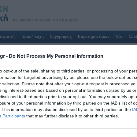
πιτροπή
Τόμοι/Τεύχη
Συγγραφείς
Ευρετήριο όρων
Νέα
Σύν
Αποτελέσματα για:
Ροδουσάκη Κων
gr -
Do Not Process My Personal Information
Η αναζήτησή σας έβγαλε
1
αποτελέσματα:
to opt-out of the sale, sharing to third parties, or processing of your per
formation for targeted advertising by us, please use the below opt-out s
Τόμοι/Τεύχη
/
Τόμος 10 (2021)
/
Tεύχος 1 Ιανουαρίου - Μαρτ
r selection. Please note that after your opt-out request is processed y
eing interest-based ads based on personal information utilized by us or
ΥΠΟΚΕΙΜΕΝΙΚΗ ΑΞΙΟΛΟΓΗΣΗ ΤΩΝ ΕΠΙΠΤΩΣΕΩΝ ΤΗΣ Α
disclosed to third parties prior to your opt-out. You may separately opt-
ΧΕΙΡΙΣΤΩΝ ΙΑΤΡΙΚΩΝ ΣΥΣΚΕΥΩΝ ΚΑΙ ΤΩΝ ΕΡΓΑΖΟΜΕ
losure of your personal information by third parties on the IAB’s list of
ΑΠΟΒΛΗΤΩΝ
. This information may also be disclosed by us to third parties on the
IA
Παρασκευή, 1 Ιανουαρίου 2021
Participants
that may further disclose it to other third parties.
Εισαγωγή: Οι επαγγελματίες υγείας, αντιμετωπίζουν διάφο
συμπεριλαμβανομένης της ιονίζουσας ακτινοβολίας, κατά τ
μπορεί να οδηγήσει σε σοβαρές επιπτώσεις στην υγεία. Σκ