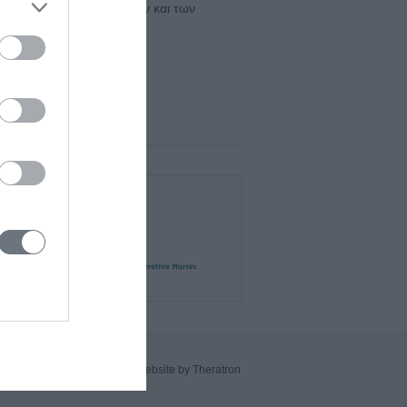
ιριστών ιατρικών συσκευών και των
Website by Theratron