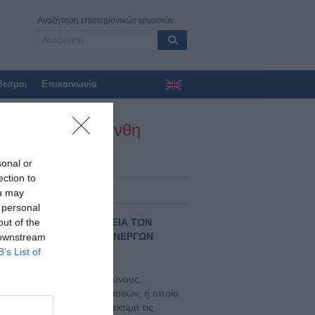
Αναζήτηση επιστημονικών εργασιών
δεσμοι
Επικοινωνία
σταντίνα Ροδάνθη
sonal or
ection to
ίου 2021
ou may
 personal
ΚΤΙΝΟΒΟΛΙΑΣ ΣΤΗΝ ΥΓΕΙΑ ΤΩΝ
out of the
ΝΩΝ ΣΤΗ ΣΥΛΛΟΓΗ ΡΑΔΙΕΝΕΡΓΩΝ
 downstream
B’s List of
ρους επαγγελματικούς κινδύνους,
η διάρκεια ορισμένων εξετάσεων, η οποία
οπός: Η παρούσα έρευνα εκτιμά τις