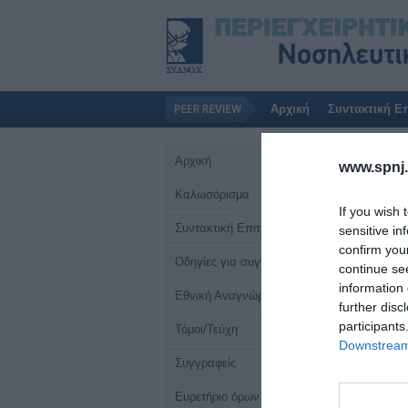
Αρχική
Συντακτική Ε
Αρχική
www.spnj.
Καλωσόρισμα
If you wish 
Συντακτική Επιτροπή
sensitive in
confirm you
Οδηγίες για συγγραφείς
continue se
information 
Εθνική Αναγνώριση
further disc
participants
Τόμοι/Τεύχη
Downstream 
Συγγραφείς
Ευρετήριο όρων