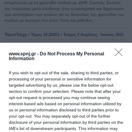
αντιμέτωπες με τη φροντίδα παιδιού με ΔΑΦ. Σκοπός: Σκοπός
της παρούσας μετά-σύνθεσης ήταν η καταγραφή και διερεύνηση
των αντιλήψεων των γονέων για τις δυσκολίες της φροντίδας του
παιδιού με αυτισμό στο σπίτι.Υλικό και μέθοδος:
Τόμοι/Τεύχη
/
Τόμος 10 (2021)
/
Τεύχος 2 Απρίλιος - Ιούνιος 2021
ΔΥΣΚΟΛΙΕΣ ΠΟΥ ΒΙΩΝΟΥΝ ΣΤΟ ΣΠΙΤΙ ΟΙ ΓΟΝΕΙΣ ΠΑΙΔΙΩΝ
ΠΡΟΣΧΟΛΙΚΗΣ ΗΛΙΚΙΑΣ ΜΕ ΔΙΑΤΑΡΑΧΗ ΑΥΤΙΣΤΙΚΟΥ
www.spnj.gr -
Do Not Process My Personal
Information
ΦΑΣΜΑΤΟΣ
Πέμπτη, 1 Απριλίου 2021
Εισαγωγή: Oι γονείς των παιδιών με Διαταραχή Αυτιστικού
If you wish to opt-out of the sale, sharing to third parties, or
Φάσματος αντιμετωπίζουν δυσκολίες στη ζωής τους. Σκοπός: Η
processing of your personal or sensitive information for
διερεύνηση του υποκειμενικού βιώματος και των δυσκολιών που
targeted advertising by us, please use the below opt-out
βιώνουν στο σπίτι οι γονείς παιδιών προσχολικής ηλικίας με
section to confirm your selection. Please note that after your
Διαταραχή Αυτιστικού Φάσματος (ΔΑΦ). Υλικό και Μέθοδος:
opt-out request is processed you may continue seeing
Ποιοτική έρευνα με δείγμα αποτελούμενο από 6 γονείς, κατοίκους
interest-based ads based on personal information utilized by
της ευρύτερης περιοχής Αθηνών. Η συλλογή
us or personal information disclosed to third parties prior to
your opt-out. You may separately opt-out of the further
Αρχική
disclosure of your personal information by third parties on the
IAB’s list of downstream participants. This information may
Καλωσόρισμα