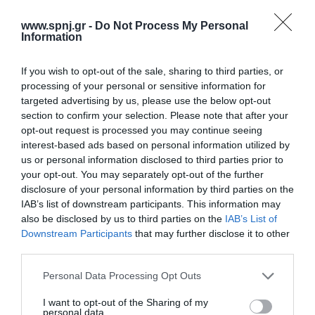
σχετικά με τη λειτουργία και τους περιορισμούς της, τα οποία
μπορούν να επιδράσουν δυσμενώς στην ασφάλεια των ασθενών.
www.spnj.gr -
Do Not Process My Personal
Σκοπός: Η αξιολόγηση των γνώσεων του νοσηλευτικού
Information
προσωπικού που εργάζεται στο Αναισθησιολογικό τμήμα σχετικά
If you wish to opt-out of the sale, sharing to third parties, or
Αρχική
processing of your personal or sensitive information for
targeted advertising by us, please use the below opt-out
Καλωσόρισμα
section to confirm your selection. Please note that after your
opt-out request is processed you may continue seeing
Συντακτική Επιτροπή
interest-based ads based on personal information utilized by
us or personal information disclosed to third parties prior to
Οδηγίες για συγγραφείς
your opt-out. You may separately opt-out of the further
Εθνική Αναγνώριση
disclosure of your personal information by third parties on the
IAB’s list of downstream participants. This information may
Τόμοι/Τεύχη
also be disclosed by us to third parties on the
IAB’s List of
Downstream Participants
that may further disclose it to other
Συγγραφείς
third parties.
Ευρετήριο όρων
Personal Data Processing Opt Outs
Νέα
I want to opt-out of the Sharing of my
personal data.