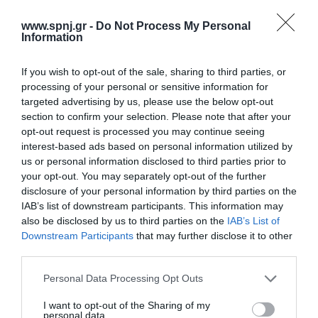
θνητότητα εξαρτάται από το είδος του μικροβίου, από την
ανοσιακή απάντηση του ασθενούς, από το χρόνο έναρξης των
www.spnj.gr -
Do Not Process My Personal
συμπτωμάτων και της θεραπευτικής παρέμβασης. Σκοπός:
Information
Σκοπός της παρούσας μελέτης ήταν η διερεύνηση
If you wish to opt-out of the sale, sharing to third parties, or
Αρχική
processing of your personal or sensitive information for
targeted advertising by us, please use the below opt-out
Καλωσόρισμα
section to confirm your selection. Please note that after your
opt-out request is processed you may continue seeing
Συντακτική Επιτροπή
interest-based ads based on personal information utilized by
us or personal information disclosed to third parties prior to
Οδηγίες για συγγραφείς
your opt-out. You may separately opt-out of the further
Εθνική Αναγνώριση
disclosure of your personal information by third parties on the
IAB’s list of downstream participants. This information may
Τόμοι/Τεύχη
also be disclosed by us to third parties on the
IAB’s List of
Downstream Participants
that may further disclose it to other
Συγγραφείς
third parties.
Ευρετήριο όρων
Personal Data Processing Opt Outs
Νέα
I want to opt-out of the Sharing of my
personal data.