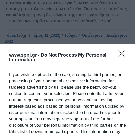
απενεργοποίηση των συσκευών για έναν ειρηνικό θάνατο και
αποφυγή της ταλαιπωρίας των ασθενών. Σκοπός της παρούσας
ανασκόπησης ήταν η διερεύνηση της απενεργοποίησης των
εμφυτεύσιμων καρδιακών συσκευών σε ασθενείς τελικού
Τόμοι/Τεύχη
/
Τόμος 11 (2022)
/
Τεύχος 4 Οκτώβριος - Δεκέμβριος
2022
ΠΟΙΟΤΗΤΑ ΖΩΗΣ ΑΣΘΕΝΩΝ ΜΕ ΜΟΝΙΜΟ ΒΗΜΑΤΟΔΟΤΗ
www.spnj.gr -
Do Not Process My Personal
Information
ΚΑΡΔΙΑΣ
Σάββατο, 1 Οκτωβρίου 2022
Εισαγωγή: Κατά τις τελευταίες δεκαετίες, τα ποσοστά εμφύτευσης
If you wish to opt-out of the sale, sharing to third parties, or
μόνιμου βηματοδότη καρδιάς σημείωσαν ραγδαία αύξηση κυρίως
processing of your personal or sensitive information for
λόγω των βελτιώσεων στη διάγνωση των καρδιακών παθήσεων
targeted advertising by us, please use the below opt-out
και της προόδου στην τεχνολογία. Η τοποθέτηση βηματοδότη για
section to confirm your selection. Please note that after your
τη θεραπευτική αντιμετώπιση της βραδυκαρδίας και άλλων
opt-out request is processed you may continue seeing
αρρυθμιών, συνέβαλε σημαντικά στη βελτίωση της ποιότητας
interest-based ads based on personal information utilized by
ζωής των ασθενών. Σκοπός της παρούσας ανασκόπησης
us or personal information disclosed to third parties prior to
your opt-out. You may separately opt-out of the further
Αρχική
disclosure of your personal information by third parties on the
IAB’s list of downstream participants. This information may
Καλωσόρισμα