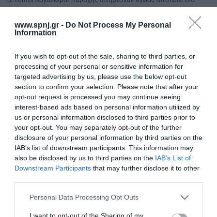
ζήτημα που ενδιαφέρει σημαντικά τις κυβερνήσεις των χωρών.
Σκοπός: Ο σκοπός της παρούσας εργασίας ήταν να αναδείξει τα
www.spnj.gr -
Do Not Process My Personal
συστήματα αποζημίωσης των οικογενειακών ιατρών και των
Information
γενικών ιατρών σε σύγκριση με την Ευρώπη και την Ελλάδα.
Υλικό & Μέθοδος: Η μεθοδολογία της εργασίας
If you wish to opt-out of the sale, sharing to third parties, or
processing of your personal or sensitive information for
Αρχική
targeted advertising by us, please use the below opt-out
section to confirm your selection. Please note that after your
Καλωσόρισμα
opt-out request is processed you may continue seeing
Συντακτική Επιτροπή
interest-based ads based on personal information utilized by
us or personal information disclosed to third parties prior to
Οδηγίες για συγγραφείς
your opt-out. You may separately opt-out of the further
disclosure of your personal information by third parties on the
Εθνική Αναγνώριση
IAB’s list of downstream participants. This information may
also be disclosed by us to third parties on the
IAB’s List of
Τόμοι/Τεύχη
Downstream Participants
that may further disclose it to other
third parties.
Συγγραφείς
Ευρετήριο όρων
Personal Data Processing Opt Outs
Νέα
I want to opt-out of the Sharing of my