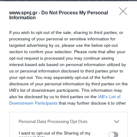
των συστημάτων υγείας, όσο και για τα οικονομικά συστήματα.
Σκοπός: της παρούσας εργασίας ήταν η μελέτη του τρόπου
www.spnj.gr -
Do Not Process My Personal
Information
χρηματοδότησης του υγειονομικού συστήματος της Ελλάδας,
αλλά και άλλων ευρωπαϊκών συστημάτων
If you wish to opt-out of the sale, sharing to third parties, or
Αρχική
processing of your personal or sensitive information for
targeted advertising by us, please use the below opt-out
Καλωσόρισμα
section to confirm your selection. Please note that after your
opt-out request is processed you may continue seeing
Συντακτική Επιτροπή
interest-based ads based on personal information utilized by
us or personal information disclosed to third parties prior to
Οδηγίες για συγγραφείς
your opt-out. You may separately opt-out of the further
disclosure of your personal information by third parties on the
Εθνική Αναγνώριση
IAB’s list of downstream participants. This information may
Τόμοι/Τεύχη
also be disclosed by us to third parties on the
IAB’s List of
Downstream Participants
that may further disclose it to other
Συγγραφείς
third parties.
Ευρετήριο όρων
Personal Data Processing Opt Outs
Νέα
I want to opt-out of the Sharing of my