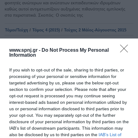
φοιτητές ανώτερων και ανώτατων εκπαιδευτικών ιδρυμάτων
καθώς αυτοί αντιμετωπίζουν αυξημένες πιθανότητες εμπλοκής
στα περιστατικά. Σκοπός: Ο σκοπός της
Τόμοι/Τεύχη
/
Τόμος 4 (2015)
/
Τεύχος 2 Μάίος-Αύγουστος 2015
ΕΚΦΟΒΙΣΜΟΣ ΣΤΟ ΧΩΡΟ ΕΡΓΑΣΙΑΣ ΤΩΝ ΝΟΣΗΛΕΥΤΩΝ
(BULLYING)
www.spnj.gr -
Do Not Process My Personal
Information
Παρασκευή, 1 Μαΐου 2015
Εισαγωγή: Ο εκφοβισμός στο χώρο εργασίας των νοσηλευτών
αποτελεί θέμα με μεγάλο ενδιαφέρον. Ορίζεται ως 'οι
If you wish to opt-out of the sale, sharing to third parties, or
επανειλημμένες και επίμονες αρνητικές πράξεις προς ένα ή
processing of your personal or sensitive information for
περισσότερα άτομα στο χώρο εργασίας' και πιο συγκεκριμένα
targeted advertising by us, please use the below opt-out
αποτελεί πράξη σκόπιμη και συνεχής και όχι μεμονωμένα
section to confirm your selection. Please note that after your
γεγονότα. Σκοπός της παρούσας μελέτης ήταν η διερεύνηση του
opt-out request is processed you may continue seeing
εκφοβισμού στο χώρο εργασίας των νοσηλευτών. Μεθοδολογία:
interest-based ads based on personal information utilized by
us or personal information disclosed to third parties prior to
Αρχική
your opt-out. You may separately opt-out of the further
disclosure of your personal information by third parties on the
Καλωσόρισμα
IAB’s list of downstream participants. This information may
also be disclosed by us to third parties on the
IAB’s List of
Συντακτική Επιτροπή