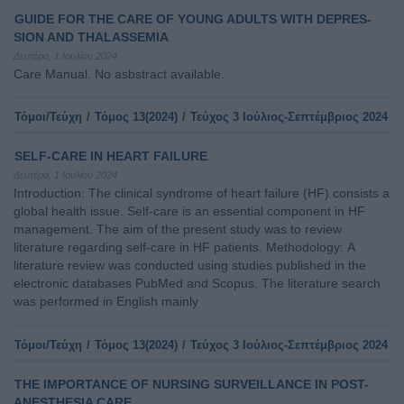
GUIDE FOR THE CARE OF YOUNG ADULTS WITH DEPRES-
SION AND THALASSEMIA
Δευτέρα, 1 Ιουλίου 2024
Care Manual. No asbstract available.
Τόμοι/Τεύχη
/
Τόμος 13(2024)
/
Τεύχος 3 Ιούλιος-Σεπτέμβριος 2024
SELF-CARE IN HEART FAILURE
Δευτέρα, 1 Ιουλίου 2024
Introduction: The clinical syndrome of heart failure (HF) consists a
global health issue. Self-care is an essential component in HF
management. The aim of the present study was to review
literature regarding self-care in HF patients. Methodology: Α
literature review was conducted using studies published in the
electronic databases PubMed and Scopus. The literature search
was performed in English mainly
Τόμοι/Τεύχη
/
Τόμος 13(2024)
/
Τεύχος 3 Ιούλιος-Σεπτέμβριος 2024
THE IMPORTANCE OF NURSING SURVEILLANCE IN POST-
ANESTHESIA CARE