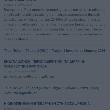
Δευτέρα, 1 Ιουλίου 2024
Background: Post anesthesia nursing care aims to act in advance
on clinical instability resulting from surgery/anesthesia through
surveillance, which comprises 20-50% of its activities, and is a
critical and vulnerable moment for the person being cared for and
highly complex for those managing the care. Objectives: The aim
was to understand the interaction between nursing surveillance in
post-anesthesia
Τόμοι/Τεύχη
/
Τόμος 13(2024)
/
Τεύχος 1 Ιανουάριος-Μάρτιος 2024
ΕΝΣΥΝΑΙΣΘΗΣΗ- ΠΕΡΙΕΓΧΕΙΡΗΤΙΚΗ ΠΑΙΔΙΑΤΡΙΚΗ
ΝΟΣΗΛΕΥΤΙΚΗ ΦΡΟΝΤΙΔΑ
Δευτέρα, 1 Ιανουαρίου 2024
Δεν υπάρχει διαθέσιμη περίληψη
Τόμοι/Τεύχη
/
Τόμος 9 (2020)
/
Τεύχος 3 Ιούλιος - Σεπτέμβριος
2020 υπό δημοσίευση
Η ΟΙΚΟΓΕΝΕΙΑΚΗ ΕΠΙΒΑΡΥΝΣΗ ΣΤΗ ΣΧΙΖΟΦΡΕΝΕΙΑ
Τετάρτη, 1 Ιουλίου 2020