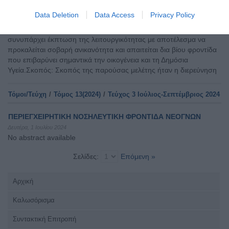
Εισαγωγή: Η σχιζοφρένεια είναι μία χρόνια ψυχική διαταραχή.
Data Deletion
Data Access
Privacy Policy
Χαρακτηρίζεται από διαταραχές στη σκέψη, στην αντίληψη, στη
διάθεση και στη συμπεριφορά, ενώ ταυτόχρονα μπορεί να
συνυπάρχει έκπτωση της λειτουργικότητας με αποτέλεσμα να
προκαλείται σοβαρή ανικανότητα και απαιτείται δια βίου φροντίδα
που επιβαρύνει σημαντικά την οικογένεια και τη Δημόσια
Υγεία.Σκοπός: Σκοπός της παρούσας μελέτης ήταν η διερεύνηση
Τόμοι/Τεύχη
/
Τόμος 13(2024)
/
Τεύχος 3 Ιούλιος-Σεπτέμβριος 2024
ΠΕΡΙΕΓΧΕΙΡΗΤΙΚΗ ΝΟΣΗΛΕΥΤΙΚΗ ΦΡΟΝΤΙΔΑ ΝΕΟΓΝΩΝ
Δευτέρα, 1 Ιουλίου 2024
No abstract available
Σελίδες:
Επόμενη »
Αρχική
Καλωσόρισμα
Συντακτική Επιτροπή