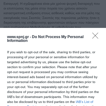
Εισαγωγή: Η σχιζοφρένεια είναι μία χρόνια ψυχική διαταραχή που
οι επιπτώσεις της μέσα στην πορεία του χρόνου ασκούν
καταστρεπτική επίδραση στους ασθενείς καθώς και στα μέλη της
οικογένειάς τους.Σκοπός: Σκοπός της παρούσας μελέτης ήταν η
διερεύνηση της επιβάρυνσης φροντιστών ατόμων που πάσχουν
από σχιζοφρένεια.Μεθοδολογία: Η μεθοδολογία που
ακολουθήθηκε, περιελάμβανε την αναζήτηση ερευνητικών
www.spnj.gr -
Do Not Process My Personal
δεδομένων,
Information
Τόμοι/Τεύχη
/
Τόμος 9 (2020)
/
Τεύχος 4 Οκτώβριος - Δεκέμβριος
If you wish to opt-out of the sale, sharing to third parties, or
2020
processing of your personal or sensitive information for
targeted advertising by us, please use the below opt-out
ΝΑΥΤΙΑ ΚΑΙ ΕΜΕΤΟΣ ΣΕ ΠΑΙΔΙΑ ΜΕ ΚΑΡΚΙΝΟ ΠΟΥ
section to confirm your selection. Please note that after your
ΥΠΟΒΑΛΛΟΝΤΑΙ ΣΕ ΧΗΜΕΙΟΘΕΡΑΠΕΙΑ
opt-out request is processed you may continue seeing
Πέμπτη, 1 Οκτωβρίου 2020
interest-based ads based on personal information utilized by
Ο καρκίνος είναι η δεύτερη κύρια αιτία θανάτου σε παιδιά. Η
us or personal information disclosed to third parties prior to
θεραπεία του περιλαμβάνει χημειοθεραπεία, χειρουργείο ή
your opt-out. You may separately opt-out of the further
ακτινοθεραπεία, μόνα τους ή σε συνδυασμό. Από τα πιο γνωστά
συμπτώματα της χημειοθεραπείας στα παιδιά είναι η ναυτία και ο
disclosure of your personal information by third parties on the
εμετός που επιδρούν αρνητικά την υγεία τους και στην εξέλιξη της
IAB’s list of downstream participants. This information may
θεραπείας. Έχουν υποστηριχτεί αρκετές νοσηλευτικές
also be disclosed by us to third parties on the
IAB’s List of
παρεμβάσεις για την πρόληψη και αντιμετώπισή