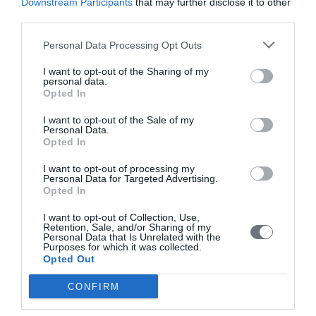
Downstream Participants
that may further disclose it to other
third parties.
Τόμοι/Τεύχη
/
Τόμος 12 (2023)
/
Τεύχος 3 Ιούλιος-Σεπτέμβριος
Personal Data Processing Opt Outs
2023
I want to opt-out of the Sharing of my
ΝΟΣΗΛΕΥΤΙΚΗ ΦΡΟΝΤΙΔΑ ΣΤΟΝ ΜΕΤΕΓΧΕΙΡΗΤΙΚΟ ΠΟΝΟ ΜΕ
personal data.
ΤΗ ΧΡΗΣΗ ΕΝΑΛΛΑΚΤΙΚΩΝ ΚΑΙ ΣΥΜΠΛΗΡΩΜΑΤΙΚΩΝ
Opted In
ΠΑΡΕΜΒΑΣΕΩΝ
I want to opt-out of the Sale of my
Σάββατο, 1 Ιουλίου 2023
Personal Data.
Εισαγωγή: Η μετεγχειρητική νοσηλευτική φροντίδα και διαχείριση
Opted In
του πόνου είναι σημαντική για την πρόληψη ανεπι-θύμητων
εκβάσεων. Οι νοσηλευτές διαδραματίζουν σημαντικό ρόλο στην
I want to opt-out of processing my
παροχή συμβουλών και καθοδήγησης των ασθενών σχετικά με τα
Personal Data for Targeted Advertising.
Opted In
αποτελέσματα θεραπειών όπως η χρήση συμπληρωματικής και
εναλλακτικής ιατρικής καθώς και οι επιπτώσεις και οι παρενέργειες
I want to opt-out of Collection, Use,
της εφαρμογής τους. Σκοπός: Στην παρούσα
Retention, Sale, and/or Sharing of my
Personal Data that Is Unrelated with the
Purposes for which it was collected.
Τόμοι/Τεύχη
/
Τόμος 10 (2021)
/
Τεύχος 2 Απρίλιος - Ιούνιος 2021
Opted Out
ΠΑΡΑΓΟΝΤΕΣ ΤΗΣ ΟΙΚΟΓΕΝΕΙΑΚΗΣ ΕΠΙΒΑΡΥΝΣΗΣ ΣΤΗ
CONFIRM
ΣΧΙΖΟΦΡΕΝΕΙΑ
Πέμπτη, 1 Απριλίου 2021