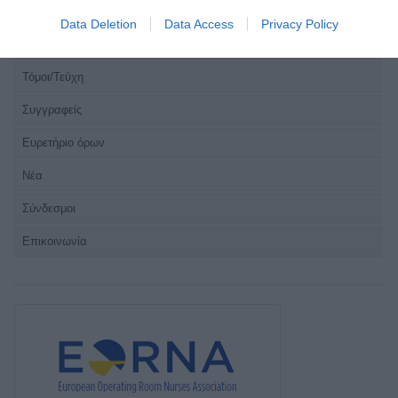
Οδηγίες για συγγραφείς
Data Deletion
Data Access
Privacy Policy
Εθνική Αναγνώριση
Τόμοι/Τεύχη
Συγγραφείς
Ευρετήριο όρων
Νέα
Σύνδεσμοι
Επικοινωνία