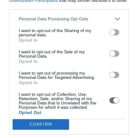
Downstream Participants
that may further disclose it to other
συστήματα αποζημίωσης των οικογενειακών ιατρών και των
third parties.
γενικών ιατρών σε σύγκριση με την Ευρώπη και την Ελλάδα.
Υλικό & Μέθοδος: Η μεθοδολογία της εργασίας
Personal Data Processing Opt Outs
I want to opt-out of the Sharing of my
Τόμοι/Τεύχη
/
Τόμος 5 (2016)
/
Τεύχος 2 Μάϊος-Αύγουστος 2016
personal data.
Opted In
ΥΠΗΡΕΣΙΕΣ ΥΓΕΙΑΣ ΚΑΙ Η ΧΡΗΜΑΤΟΔΟΤΗΣΗ ΤΟΥΣ
Τρίτη, 5 Ιανουαρίου 2016
I want to opt-out of the Sale of my
Personal Data.
Οι κοινωνικοοικονομικές, τεχνολογικές και δημογραφικές αλλαγές
Opted In
που συμβαίνουν τις τελευταίες δεκαετίες στην χώρα μας και
ευρύτερα στην Ευρωπαϊκή Ένωση μεταβάλλουν συνεχώς το
I want to opt-out of processing my
περιβάλλον στο οποίο βιώνεται η υγεία ενός λαού. Έτσι η ζήτηση,
Personal Data for Targeted Advertising.
των πολιτών για υπηρεσίες υγείας αυξάνει συνεχώς, ενώ οι
Opted In
δαπάνες για την υγεία δεν επαρκούν. Σκοπός: Σκοπός της
παρούσας εργασίας ήταν η αναφορά των προτύπων οργάνωσης
I want to opt-out of Collection, Use,
Retention, Sale, and/or Sharing of my
Personal Data that Is Unrelated with the
Purposes for which it was collected.
Αρχική
Opted Out
Καλωσόρισμα
CONFIRM
Συντακτική Επιτροπή