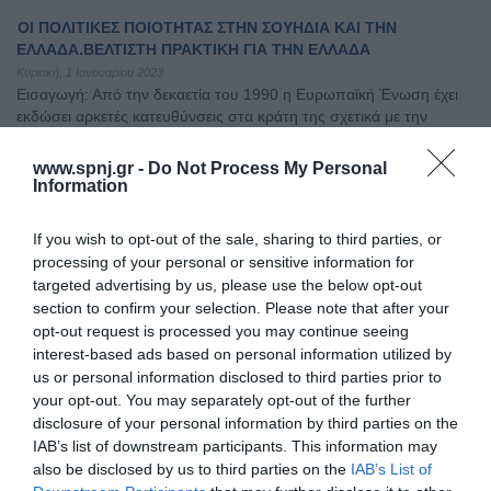
ΟΙ ΠΟΛΙΤΙΚΕΣ ΠΟΙΟΤΗΤΑΣ ΣΤΗΝ ΣΟΥΗΔΙΑ ΚΑΙ ΤΗΝ
ΕΛΛΑΔΑ.ΒΕΛΤΙΣΤΗ ΠΡΑΚΤΙΚΗ ΓΙΑ ΤΗΝ ΕΛΛΑΔΑ
Κυριακή, 1 Ιανουαρίου 2023
Εισαγωγή: Από την δεκαετία του 1990 η Ευρωπαϊκή Ένωση έχει
εκδώσει αρκετές κατευθύνσεις στα κράτη της σχετικά με την
βιωσιμότητα των συστημάτων υγείας. Σκοπός της παρούσας
μελέτης ήταν η παρουσίαση των σημαντικότερων πολιτικών που
www.spnj.gr -
Do Not Process My Personal
εφαρμόζονται στη φροντίδα υγείας στη Σουηδία και στην Ελλάδα.
Information
Μεθοδολογία: Πραγματοποιήθηκε ανασκόπηση της διεθνούς
βιβλιογραφίας στις ηλεκτρονικές βάσεις δεδομένων, όπως
If you wish to opt-out of the sale, sharing to third parties, or
processing of your personal or sensitive information for
Τόμοι/Τεύχη
/
Τόμος 10 (2021)
/
Tεύχος 1 Ιανουαρίου - Μαρτίου
targeted advertising by us, please use the below opt-out
2021
section to confirm your selection. Please note that after your
opt-out request is processed you may continue seeing
ΣΥΣΤΗΜΑΤΑ ΑΠΟΖΗΜΙΩΣΗΣ ΤΩΝ ΟΙΚΟΓΕΝΕΙΑΚΩΝ ΙΑΤΡΩΝ
interest-based ads based on personal information utilized by
ΚΑΙ ΤΩΝ ΓΕΝΙΚΩΝ ΙΑΤΡΩΝ. ΕΥΡΩΠΗ VS ΕΛΛΑΔΑ
us or personal information disclosed to third parties prior to
Παρασκευή, 1 Ιανουαρίου 2021
your opt-out. You may separately opt-out of the further
Εισαγωγή: Ο τρόπος με τον οποίον αποζημιώνονται οι ιατροί και
disclosure of your personal information by third parties on the
οι λοιποί οργανισμοί παροχής υπηρεσιών υγείας αποτελεί ένα
IAB’s list of downstream participants. This information may
ζήτημα που ενδιαφέρει σημαντικά τις κυβερνήσεις των χωρών.
also be disclosed by us to third parties on the
IAB’s List of
Σκοπός: Ο σκοπός της παρούσας εργασίας ήταν να αναδείξει τα