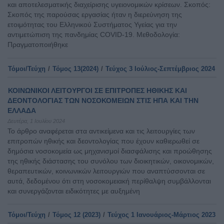
και αποτελεσματικής διαχείρισης υγειονομικών κρίσεων. Σκοπός:
Σκοπός της παρούσας εργασίας ήταν η διερεύνηση της
ετοιμότητας του Ελληνικού Συστήματος Υγείας για την
αντιμετώπιση της πανδημίας COVID-19. Μεθοδολογία:
Πραγματοποιήθηκε
Τόμοι/Τεύχη
/
Τόμος 13(2024)
/
Τεύχος 3 Ιούλιος-Σεπτέμβριος 2024
ΚΟΙΝΩΝΙΚΟΙ ΛΕΙΤΟΥΡΓΟΙ ΣΕ ΕΠΙΤΡΟΠΕΣ ΗΘΙΚΗΣ ΚΑΙ
ΔΕΟΝΤΟΛΟΓΙΑΣ ΤΩΝ ΝΟΣΟΚΟΜΕΙΩΝ ΣΤΙΣ ΗΠΑ ΚΑΙ ΤΗΝ
ΕΛΛΑΔΑ
Δευτέρα, 1 Ιουλίου 2024
Το άρθρο αναφέρεται στα αντικείμενα και τις λειτουργίες των
επιτροπών ηθικής και δεοντολογίας που έχουν καθιερωθεί σε
δημόσια νοσοκομεία ως μηχανισμοί διασφάλισης και προώθησης
της ηθικής διάστασης του συνόλου των διοικητικών, οικονομικών,
θεραπευτικών, κοινωνικών λειτουργιών που αναπτύσσονται σε
αυτά, δεδομένου ότι στη νοσοκομειακή περίθαλψη συμβάλλονται
και συνεργάζονται ειδικότητες με αυξημένη
Τόμοι/Τεύχη
/
Τόμος 12 (2023)
/
Τεύχος 1 Ιανουάριος-Μάρτιος 2023