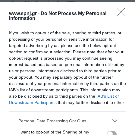
Τεύχος 4 Οκτώβριος - Δεκέμβριος 2022
Τεύχος 3 Ιούλιος - Σεπτέμβριος 2022
www.spnj.gr -
Do Not Process My Personal
Information
Τεύχος 2 Απρίλιος-Ιούνιος 2022
Τεύχος 1 Ιανουάριος-Μάρτιος 2022
If you wish to opt-out of the sale, sharing to third parties, or
processing of your personal or sensitive information for
Τόμος 10 (2021)
targeted advertising by us, please use the below opt-out
section to confirm your selection. Please note that after your
Τεύχος 4 Οκτώβριος - Δεκέμβριος 2021
opt-out request is processed you may continue seeing
interest-based ads based on personal information utilized by
Τεύχος 3 Ιούλιος - Σεπτέμβριος 2021
us or personal information disclosed to third parties prior to
Τεύχος 2 Απρίλιος - Ιούνιος 2021
your opt-out. You may separately opt-out of the further
disclosure of your personal information by third parties on the
Tεύχος 1 Ιανουαρίου - Μαρτίου 2021
IAB’s list of downstream participants. This information may
also be disclosed by us to third parties on the
IAB’s List of
Τόμος 9 (2020)
Downstream Participants
that may further disclose it to other
third parties.
Τεύχος 4 Οκτώβριος - Δεκέμβριος 2020
Personal Data Processing Opt Outs
Τεύχος 3 Ιούλιος - Σεπτέμβριος 2020 υπό δημοσίευση
Τεύχος 2 Απρίλιος-Ιούνιος 2020
I want to opt-out of the Sharing of my