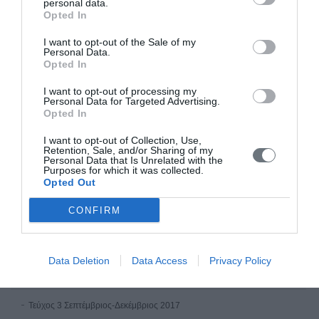
personal data.
Tεύχος 1 Ιανουαρίου - Μαρτίου 2020
Opted In
I want to opt-out of the Sale of my
Τόμος 8 (2019)
Personal Data.
Opted In
Τεύχος 4 Οκτώβριος-Δεκέμβριος 2019
I want to opt-out of processing my
Τεύχος 3 Ioύλιος - Σεπτέμβριος 2019
Personal Data for Targeted Advertising.
Opted In
Τεύχος 2 Απρίλιος-Ιούνιος 2019
I want to opt-out of Collection, Use,
Tεύχος 1 Ιανουαρίου - Μαρτίου 2019
Retention, Sale, and/or Sharing of my
Personal Data that Is Unrelated with the
Purposes for which it was collected.
Τόμος 7 (2018)
Opted Out
Τεύχος 3 Σεπτέμβριος-Δεκέμβριος 2018
CONFIRM
Τεύχος 2 Μάϊος-Αύγουστος 2018
Tεύχος 1 Ιανουαρίου - Απριλίου 2018
Data Deletion
Data Access
Privacy Policy
Τόμος 6 (2017)
Τεύχος 3 Σεπτέμβριος-Δεκέμβριος 2017