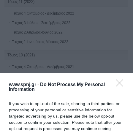
Τόμος 11 (2022)
Τεύχος 4 Οκτώβριος - Δεκέμβριος 2022
Τεύχος 3 Ιούλιος - Σεπτέμβριος 2022
Τεύχος 2 Απρίλιος-Ιούνιος 2022
Τεύχος 1 Ιανουάριος-Μάρτιος 2022
Τόμος 10 (2021)
Τεύχος 4 Οκτώβριος - Δεκέμβριος 2021
Τεύχος 3 Ιούλιος - Σεπτέμβριος 2021
www.spnj.gr -
Do Not Process My Personal
Τεύχος 2 Απρίλιος - Ιούνιος 2021
Information
Tεύχος 1 Ιανουαρίου - Μαρτίου 2021
If you wish to opt-out of the sale, sharing to third parties, or
Τόμος 9 (2020)
processing of your personal or sensitive information for
targeted advertising by us, please use the below opt-out
Τεύχος 4 Οκτώβριος - Δεκέμβριος 2020
section to confirm your selection. Please note that after your
opt-out request is processed you may continue seeing
Τεύχος 3 Ιούλιος - Σεπτέμβριος 2020 υπό δημοσίευση