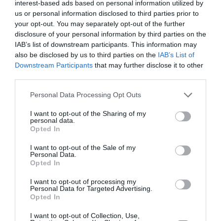
interest-based ads based on personal information utilized by
Τεύχος 2 Απρίλιος-Ιούνιος 2020
us or personal information disclosed to third parties prior to
your opt-out. You may separately opt-out of the further
Tεύχος 1 Ιανουαρίου - Μαρτίου 2020
disclosure of your personal information by third parties on the
IAB’s list of downstream participants. This information may
Τόμος 8 (2019)
also be disclosed by us to third parties on the
IAB’s List of
Downstream Participants
that may further disclose it to other
Τεύχος 4 Οκτώβριος-Δεκέμβριος 2019
third parties.
Τεύχος 3 Ioύλιος - Σεπτέμβριος 2019
Personal Data Processing Opt Outs
Τεύχος 2 Απρίλιος-Ιούνιος 2019
Tεύχος 1 Ιανουαρίου - Μαρτίου 2019
I want to opt-out of the Sharing of my
personal data.
Opted In
Τόμος 7 (2018)
I want to opt-out of the Sale of my
Personal Data.
Τεύχος 3 Σεπτέμβριος-Δεκέμβριος 2018
Opted In
Τεύχος 2 Μάϊος-Αύγουστος 2018
I want to opt-out of processing my
Tεύχος 1 Ιανουαρίου - Απριλίου 2018
Personal Data for Targeted Advertising.
Opted In
Τόμος 6 (2017)
I want to opt-out of Collection, Use,