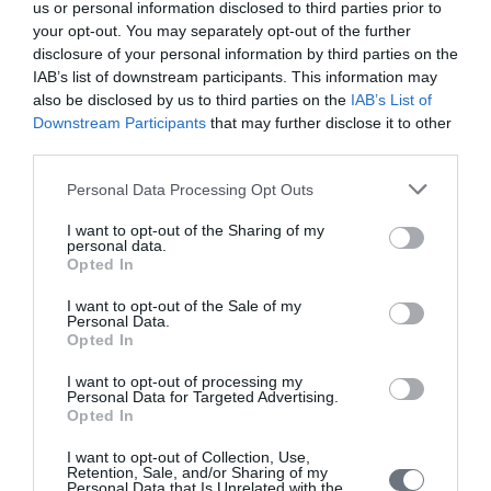
us or personal information disclosed to third parties prior to
Tεύχος 1 Ιανουαρίου - Μαρτίου 2020
your opt-out. You may separately opt-out of the further
disclosure of your personal information by third parties on the
Τόμος 8 (2019)
IAB’s list of downstream participants. This information may
also be disclosed by us to third parties on the
IAB’s List of
Τεύχος 4 Οκτώβριος-Δεκέμβριος 2019
Downstream Participants
that may further disclose it to other
Τεύχος 3 Ioύλιος - Σεπτέμβριος 2019
third parties.
Τεύχος 2 Απρίλιος-Ιούνιος 2019
Personal Data Processing Opt Outs
Tεύχος 1 Ιανουαρίου - Μαρτίου 2019
I want to opt-out of the Sharing of my
personal data.
Τόμος 7 (2018)
Opted In
Τεύχος 3 Σεπτέμβριος-Δεκέμβριος 2018
I want to opt-out of the Sale of my
Personal Data.
Τεύχος 2 Μάϊος-Αύγουστος 2018
Opted In
Tεύχος 1 Ιανουαρίου - Απριλίου 2018
I want to opt-out of processing my
Personal Data for Targeted Advertising.
Opted In
Τόμος 6 (2017)
I want to opt-out of Collection, Use,
Τεύχος 3 Σεπτέμβριος-Δεκέμβριος 2017
Retention, Sale, and/or Sharing of my
Personal Data that Is Unrelated with the