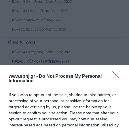
Τεύχος 4 Οκτώβριος - Δεκέμβριος 2022
Τεύχος 3 Ιούλιος - Σεπτέμβριος 2022
Τεύχος 2 Απρίλιος-Ιούνιος 2022
Τεύχος 1 Ιανουάριος-Μάρτιος 2022
Τόμος 10 (2021)
Τεύχος 4 Οκτώβριος - Δεκέμβριος 2021
Τεύχος 3 Ιούλιος - Σεπτέμβριος 2021
Τεύχος 2 Απρίλιος - Ιούνιος 2021
www.spnj.gr -
Do Not Process My Personal
Tεύχος 1 Ιανουαρίου - Μαρτίου 2021
Information
Τόμος 9 (2020)
If you wish to opt-out of the sale, sharing to third parties, or
processing of your personal or sensitive information for
Τεύχος 4 Οκτώβριος - Δεκέμβριος 2020
targeted advertising by us, please use the below opt-out
section to confirm your selection. Please note that after your
Τεύχος 3 Ιούλιος - Σεπτέμβριος 2020 υπό δημοσίευση
opt-out request is processed you may continue seeing
Τεύχος 2 Απρίλιος-Ιούνιος 2020
interest-based ads based on personal information utilized by