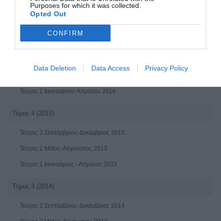
Τεύχος 2 Μάϊος-Αύγουστος 2017
Purposes for which it was collected.
Opted Out
Τεύχος 1 (Ιανουάριος-Απρίλιος 2017)
CONFIRM
Τόμος 5 (2016)
Τεύχος 3 Σεπτέμβριος-Δεκέμβριος 2016 online first
Data Deletion
Data Access
Privacy Policy
Τεύχος 2 Μάϊος-Αύγουστος 2016
Τεύχος 1 Ιανουαρίου-Απριλίου 2016
Τόμος 4 (2015)
Τεύχος 3 Σεπτέμβριος-Δεκέμβριος 2015
Τεύχος 2 Μάίος-Αύγουστος 2015
Τεύχος 1 Ιανουάριος - Απρίλιος 2015
Τόμος 3 (2014)
Τεύχος 3 Σεπτέμβριος-Δεκέμβριος 2014