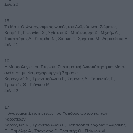
Σελ. 20
15
Το Μάτι: Ο Φωτογραφικός Φακός του Ανθρώπινου Σώματος
Κουμή Γ., Γεωργίου Χ., Χρίστου Χ., Μπότσαρης Χ., Μιχαήλ Λ.,
Τσιαππάρης Α., Κοσμίδη Ν., Χασκάι Γ., Χρήστου Μ., Δημακάκος Ε.
Σελ. 21
16
Η Μορφολογία του Πτερίου: Συστηματική Ανασκόπηση και Μετα-
ανάλυση με Νευροχειρουργική Σημασία
Καραγγελή Ν., Τριανταφύλλου Γ., Σαμόλης Α., Τσακωτός Γ.,
Τρουπής Θ., Πιάγκου Μ.
Σελ. 22
17
Η Ανατομική Σχέση μεταξύ του Υοειδούς Οστού και των
Καρωτίδων
Καραγγελή Ν., Τριανταφύλλου Γ., Παπαδόπουλος-Μανωλαράκης
Π., Σαμόλης Α., Τσακωτός Γ., Τρουπής Θ., Πιάγκου Μ.