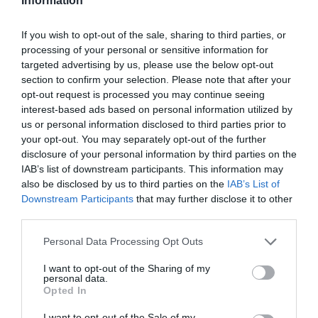
Information
Συγγενής Αγγειακός Δακτύλιος
Μικαελιάν Μ., Κυπραίου Ε.Ε., Οικονόμου Ε.Η., Σίνου Ν., Σιχάντα
If you wish to opt-out of the sale, sharing to third parties, or
Α., Παράσχος Α., Φιλίππου Δ.
processing of your personal or sensitive information for
Σελ. 45
targeted advertising by us, please use the below opt-out
section to confirm your selection. Please note that after your
41
opt-out request is processed you may continue seeing
Ανατομική Σχέση μεταξύ του Παλίνδρομου Λαρυγγικού Νεύρου και
interest-based ads based on personal information utilized by
της Κάτω Θυρεοειδούς Αρτηρίας
us or personal information disclosed to third parties prior to
Ματάλας Β., Μιχαλάκης Γ., Σίνου Ν., Κασσίμη Ο., Σεϊντάνης Μ.,
your opt-out. You may separately opt-out of the further
Δασκαλοπούλου Δ., Φιλίππου Δ.
disclosure of your personal information by third parties on the
Σελ. 46
IAB’s list of downstream participants. This information may
also be disclosed by us to third parties on the
IAB’s List of
Downstream Participants
that may further disclose it to other
42
third parties.
Παρασυμπαθητική Ρίζα του Υπογνάθιου Γαγγλίου
Μουζουράκη Φ., Πάντου Φ.Κ., Σίνου Ν., Σεϊντάνης Μ., Σιχάντα Α.,
Personal Data Processing Opt Outs
Τρουπής Γ., Φιλίππου Δ.
Σελ. 47
I want to opt-out of the Sharing of my
personal data.
Opted In
43
Το Ταξίδι της Γονιμοποίησης προς την Εμφύτευση
I want to opt-out of the Sale of my