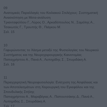
09
Ανατομικές Παραλλαγές του Κοιλιακού Στελέχους: Συστηματική
Ανασκόπηση με Μετα-ανάλυση
Τριανταφύλλου Γ., Λύρος Ο., Αρκαδόπουλος Ν., Σαμόλης Α.,
Τσακωτός Γ., Τρουπής Θ., Πιάγκου Μ.
Σελ. 15
10
Γεφυρώνοντας το Χάσμα μεταξύ της Φυσιολογίας του Νευρικού
Συστήματος και της Νευροχειρουργικής Καινοτομίας
Παπαχρήστου Α., Πανά Α., Λυπηρίδης Σ., Σπυριδάκη Α.
Σελ. 16
11
Περιεγχειρητική Νευροφυσιολογία: Ενίσχυση της Ασφάλειας και
των Αποτελεσμάτων στη Χειρουργική του Εγκεφάλου και της
Σπονδυλικής Στήλης
Παπαχρήστου Α., Μαραβέγιας Α., Παπουτσάκης Δ., Πανά Α.,
Λυπηρίδης Σ., Σπυριδάκη Α.
Σελ. 17