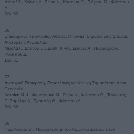
Ashraf S., Χιώνης Δ., Σίνου Ν., Κασσίμη Ο., Πιάγκου Μ., Φιλίππου
Δ.
Σελ. 60
56
Επικουρικός Υπογνάθιος Αδένας: H Κλινική Σημασία μιας Σπάνιας
Ανατομικής Ανωμαλίας
Μιχάλα Γ., Σπανού Θ., Στάθη Κ.-Μ., Σιχάντα Α., Παράσχος Α.,
Φιλίππου Δ.
Σελ. 61
57
Ανατομική Περιγραφή, Παραλλαγές και Κλινική Σημασία της Ansa
Cervicalis
Κατσίκη Μ.-Ι., Φουσφούκα Μ., Σίνου Ν., Φιλίππου Θ., Τσακωτός
Γ., Σαμόλης Α., Τρουπής Θ., Φιλίππου Δ.
Σελ. 62
58
Παραλλαγές της Παροχέτευσης του Λεμφικού Δικτύου στον