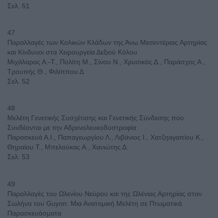
Σελ. 51
47
Παραλλαγές των Κολικών Κλάδων της Άνω Μεσεντέριας Αρτηρίας
και Κίνδυνοι στα Χειρουργεία Δεξιού Κόλου
Μιχάλαρος Α.-Τ., Πολίτη Μ., Σίνου Ν., Χρυσικός Δ., Παράσχος Α.,
Τρουπής Θ., Φιλίππου Δ.
Σελ. 52
48
Μελέτη Γενετικής Συσχέτισης και Γενετικής Σύνδεσης που
Συνδέονται με την Αδρενολευκοδυστροφία
Παρασκευά Α.Ι., Παπαγεωργίου Λ., Λιβάνιος Ι., Χατζηαγαπίου Κ.,
Θηραίου Τ., Μπελούκας Α., Χανιώτης Δ.
Σελ. 53
49
Παραλλαγές του Ωλενίου Νεύρου και της Ωλένιας Αρτηρίας στον
Σωλήνα του Guyon: Μια Ανατομική Μελέτη σε Πτωματικά
Παρασκευάσματα