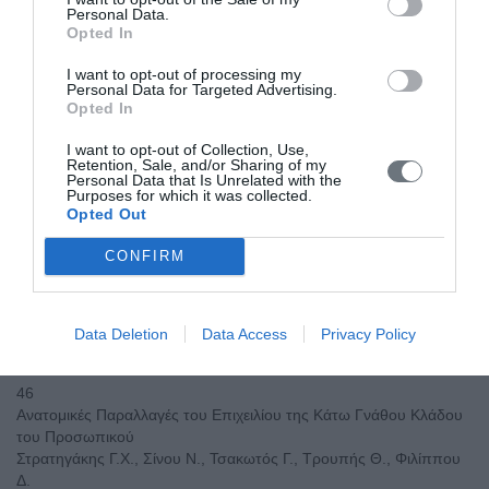
Personal Data.
Αμοιρίδη Ε., Βελή Α., Σαλτσίδη Β., Χαριζοπούλου Β., Μπώλου Α.,
Opted In
Γουρουντή Κ.
Σελ. 48
I want to opt-out of processing my
Personal Data for Targeted Advertising.
Opted In
44
Νεφρική Λειτουργία και Αρτηριακή Πίεση
I want to opt-out of Collection, Use,
Βογιατζάκης Ν., Διαμαντοπούλου Ε.
Retention, Sale, and/or Sharing of my
Personal Data that Is Unrelated with the
Σελ. 49
Purposes for which it was collected.
Opted Out
45
CONFIRM
Προσωπικό Νεύρο και Παρωτίδα
Σπανού Θ., Μιχάλα Γ., Στάθη Κ.Μ., Σίνου Ν., Πιάγκου Μ.,
Φιλίππου Δ.
Σελ. 50
Data Deletion
Data Access
Privacy Policy
46
Ανατομικές Παραλλαγές του Επιχειλίου της Κάτω Γνάθου Κλάδου
του Προσωπικού
Στρατηγάκης Γ.Χ., Σίνου Ν., Τσακωτός Γ., Τρουπής Θ., Φιλίππου
Δ.