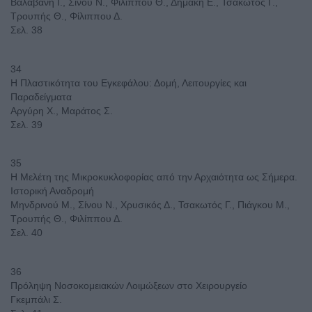
Βαλαβάνη Ι., Σίνου Ν., Φιλίππου Θ., Δημάκη Ε., Τσακωτός Γ.,
Τρουπής Θ., Φίλιππου Δ.
Σελ. 38
34
Η Πλαστικότητα του Εγκεφάλου: Δομή, Λειτουργίες και
Παραδείγματα
Αργύρη Χ., Μαράτος Σ.
Σελ. 39
35
Η Μελέτη της Μικροκυκλοφορίας από την Αρχαιότητα ως Σήμερα.
Ιστορική Αναδρομή
Μηνδρινού Μ., Σίνου Ν., Χρυσικός Δ., Τσακωτός Γ., Πιάγκου Μ.,
Τρουπής Θ., Φιλίππου Δ.
Σελ. 40
36
Πρόληψη Νοσοκομειακών Λοιμώξεων στο Χειρουργείο
Γκεμπάλι Σ.