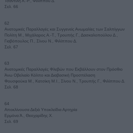
Τσαντίλη Α.-Ρ., Φιλίππου Δ.
Σελ. 66
62
Ανατομικές Παραλλαγές και Συγγενείς Ανωμαλίες των Σαλπίγγων
Πολίτη Μ., Μιχάλαρος Α.-Τ., Τρουπής Γ., Δασκαλοπούλου Δ.,
Γιαβόπουλος Π., Σίνου Ν., Φιλίππου Δ.
Σελ. 67
63
Ανατομικές Παραλλαγές Φλεβών που Εκβάλλουν στον Πρόσθιο
Άνω Οβελιαίο Κόλπο και Διαβασική Προσπέλαση
Φουσφούκα Μ., Κατσίκη Μ.Ι., Σίνου Ν., Τρουπής Γ., Φιλίππου Δ.
Σελ. 68
64
Αποκλίνουσα Δεξιά Υποκλείδια Αρτηρία
Ερμόνα Ά., Θεοχαρίδης Χ.
Σελ. 69