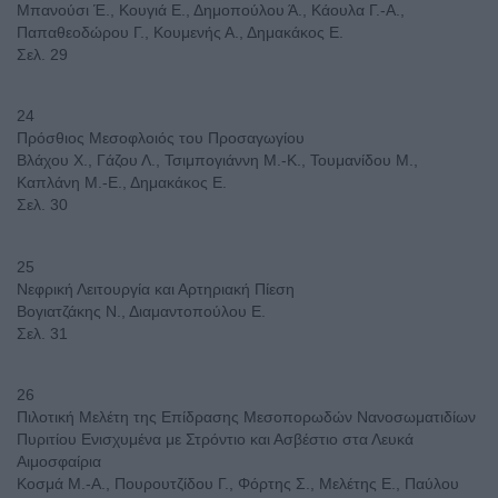
Μπανούσι Έ., Κουγιά Ε., Δημοπούλου Ά., Κάουλα Γ.-Α.,
Παπαθεοδώρου Γ., Κουμενής Α., Δημακάκος Ε.
Σελ. 29
24
Πρόσθιος Μεσοφλοιός του Προσαγωγίου
Βλάχου Χ., Γάζου Λ., Τσιμπογιάννη Μ.-Κ., Τουμανίδου Μ.,
Καπλάνη Μ.-Ε., Δημακάκος Ε.
Σελ. 30
25
Νεφρική Λειτουργία και Αρτηριακή Πίεση
Βογιατζάκης Ν., Διαμαντοπούλου Ε.
Σελ. 31
26
Πιλοτική Μελέτη της Επίδρασης Μεσοπορωδών Νανοσωματιδίων
Πυριτίου Ενισχυμένα με Στρόντιο και Ασβέστιο στα Λευκά
Αιμοσφαίρια
Κοσμά Μ.-Α., Πουρουτζίδου Γ., Φόρτης Σ., Μελέτης Ε., Παύλου