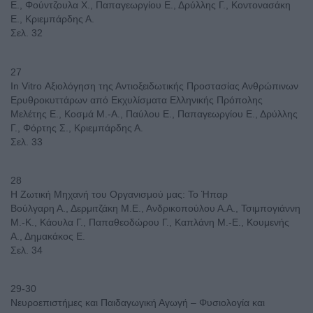
Ε., Φούντζουλα Χ., Παπαγεωργίου Ε., Δρύλλης Γ., Κοντονασάκη
Ε., Κριεμπάρδης Α.
Σελ. 32
27
In Vitro Αξιολόγηση της Αντιοξειδωτικής Προστασίας Ανθρώπινων
Ερυθροκυττάρων από Εκχυλίσματα Ελληνικής Πρόπολης
Μελέτης Ε., Κοσμά Μ.-Α., Παύλου Ε., Παπαγεωργίου Ε., Δρύλλης
Γ., Φόρτης Σ., Κριεμπάρδης Α.
Σελ. 33
28
Η Ζωτική Μηχανή του Οργανισμού μας: Το Ήπαρ
Βούλγαρη Α., Δερμιτζάκη Μ.Ε., Ανδρικοπούλου Α.Α., Τσιμπογιάννη
Μ.-Κ., Κάουλα Γ., Παπαθεοδώρου Γ., Καπλάνη Μ.-Ε., Κουμενής
Α., Δημακάκος Ε.
Σελ. 34
29-30
Νευροεπιστήμες και Παιδαγωγική Αγωγή – Φυσιολογία και