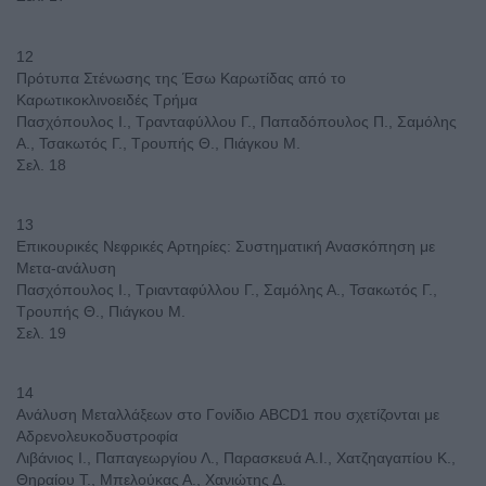
12
Πρότυπα Στένωσης της Έσω Καρωτίδας από το
Καρωτικοκλινοειδές Τρήμα
Πασχόπουλος Ι., Τρανταφύλλου Γ., Παπαδόπουλος Π., Σαμόλης
Α., Τσακωτός Γ., Τρουπής Θ., Πιάγκου Μ.
Σελ. 18
13
Επικουρικές Νεφρικές Αρτηρίες: Συστηματική Ανασκόπηση με
Μετα-ανάλυση
Πασχόπουλος Ι., Τριανταφύλλου Γ., Σαμόλης Α., Τσακωτός Γ.,
Τρουπής Θ., Πιάγκου Μ.
Σελ. 19
14
Ανάλυση Μεταλλάξεων στο Γονίδιο ABCD1 που σχετίζονται με
Αδρενολευκοδυστροφία
Λιβάνιος Ι., Παπαγεωργίου Λ., Παρασκευά Α.Ι., Χατζηαγαπίου Κ.,
Θηραίου Τ., Μπελούκας Α., Χανιώτης Δ.