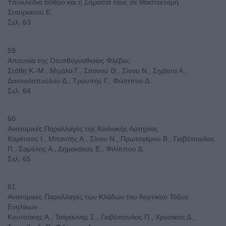
Υποκλείδιο Βόθρο και η Σημασία τους σε Μαστεκτομή
Σταυριανού Ε.
Σελ. 63
59
Απουσία της Οπισθογναθιαίας Φλέβας
Στάθη Κ.-Μ., Μιχάλα Γ., Σπανού Θ., Σίνου Ν., Σιχάντα Α.,
Δασκαλοπούλου Δ., Τρουπής Γ., Φιλίππου Δ.
Σελ. 64
60
Ανατομικές Παραλλαγές της Κοιλιακής Αρτηρίας
Καρέτσος Ι., Μπαντής Α., Σίνου Ν., Πρωτογέρου Β., Γιαβόπουλος
Π., Σαμόλης Α., Δημακάκος Ε., Φιλίππου Δ.
Σελ. 65
61
Ανατομικές Παραλλαγές των Κλάδων του Αορτικού Τόξου
Ενηλίκων
Κουτσάκης Α., Τσιγιάννης Σ., Γιαβόπουλος Π., Χρυσικός Δ.,