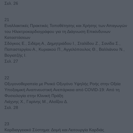
Σελ. 26
21
Εναλλακτικές Πρακτικές Τοποθέτησης και Χρήσης των Απαγωγών
του Ηλεκτροκαρδιογράφου για τη Διάγνωση Επικίνδυνων
Καταστάσεων
Σδόγκος Ε., Σιδέρη Α., Δημητριάδου Ι., Σταλίδου Ζ., Σανίδα Σ.,
Παπαστεργίου Α., Κυριακού Π., Αγγελόπουλος Θ., Βαλλιάνου Ν.,
Βογιατζής Ι.
Σελ. 27
22
Οξυγονοθεραπεία με Ρινικό Οξυγόνο Υψηλής Ροής στην Οξεία
Υποξαιμική Αναπνευστική Ανεπάρκεια από COVID-19: Από τη
Φυσιολογία στην Κλινική Πράξη
Λιάχνης Χ., Γαρίνης Μ., Αλοΐζου Δ.
Σελ. 28
23
Καρδιαγγειακό Σύστημα: Δομή και Λειτουργία Καρδιάς