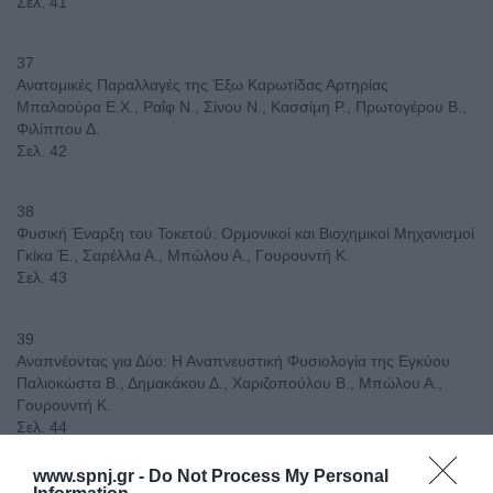
Σελ. 41
37
Ανατομικές Παραλλαγές της Έξω Καρωτίδας Αρτηρίας
Μπαλαούρα Ε.Χ., Ραΐφ Ν., Σίνου Ν., Κασσίμη Ρ., Πρωτογέρου Β.,
Φιλίππου Δ.
Σελ. 42
38
Φυσική Έναρξη του Τοκετού: Ορμονικοί και Βιοχημικοί Μηχανισμοί
Γκίκα Έ., Σαρέλλα Α., Μπώλου Α., Γουρουντή Κ.
Σελ. 43
39
Αναπνέοντας για Δύο: Η Αναπνευστική Φυσιολογία της Εγκύου
Παλιοκώστα Β., Δημακάκου Δ., Χαριζοπούλου Β., Μπώλου Α.,
Γουρουντή Κ.
Σελ. 44
www.spnj.gr -
Do Not Process My Personal
40