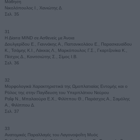
Μάθηση
Νικολόπουλος Ι., Χανιώτης Δ.
Σελ. 35
31
Η Δίαιτα MIND σε Ασθενείς με Άνοια
Δουλγερίδου Ε., Γιαννάκης Α., Παπανικολάου Ε., Παρασκευαϊδου
Κ., Τσάμης Κ.Ι., Λάκκας Λ., Μαρκόπουλος Γ.Σ., Γκαρτζονίκα Κ.,
Πέσχος Δ., Κονιτσιώτης Σ., Σίμος Ι.Β.
Σελ. 36
32
Μορφολογικά Χαρακτηριστικά της Ωμοπλατιαίας Εντομής και ο
Ρόλος της στην Παγίδευση του Υπερπλάτιου Νεύρου
Ραΐφ Ν., Μπαλαούρα Ε.Χ., Φιλίππου Θ., Παράσχος Α., Σαμόλης
Α., Φιλίππου Δ.
Σελ. 37
33
Ανατομικές Παραλλαγές του Λαγονοψοΐτη Μυός